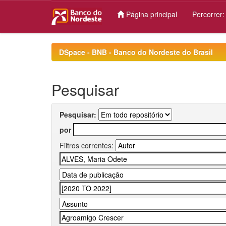
Página principal
Percorrer
Skip
navigation
DSpace - BNB - Banco do Nordeste do Brasil
Pesquisar
Pesquisar:
por
Filtros correntes: