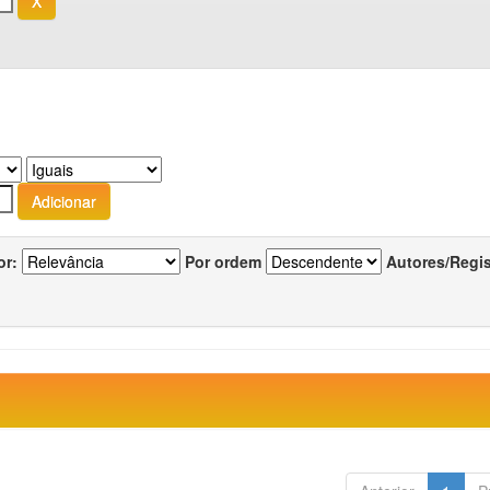
or:
Por ordem
Autores/Regi