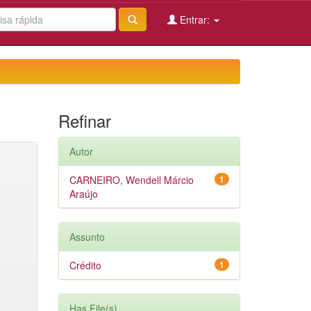
Entrar:
Refinar
Autor
CARNEIRO, Wendell Márcio
1
Araújo
Assunto
Crédito
1
Has File(s)