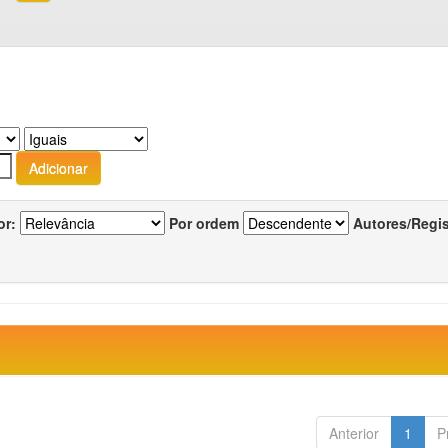
or:
Por ordem
Autores/Regi
Anterior
1
P