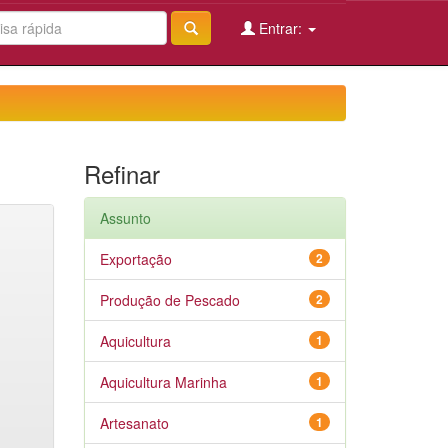
Entrar:
Refinar
Assunto
Exportação
2
Produção de Pescado
2
Aquicultura
1
Aquicultura Marinha
1
Artesanato
1