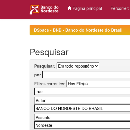
Página principal
Percorrer
Skip
navigation
DSpace - BNB - Banco do Nordeste do Brasil
Pesquisar
Pesquisar:
por
Filtros correntes: