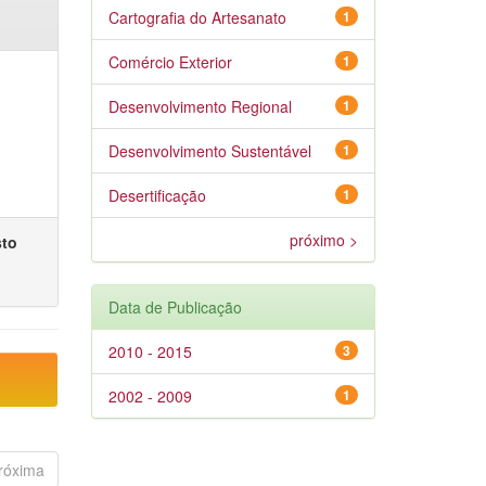
Cartografia do Artesanato
1
Comércio Exterior
1
Desenvolvimento Regional
1
Desenvolvimento Sustentável
1
Desertificação
1
próximo >
sto
Data de Publicação
2010 - 2015
3
2002 - 2009
1
róxima