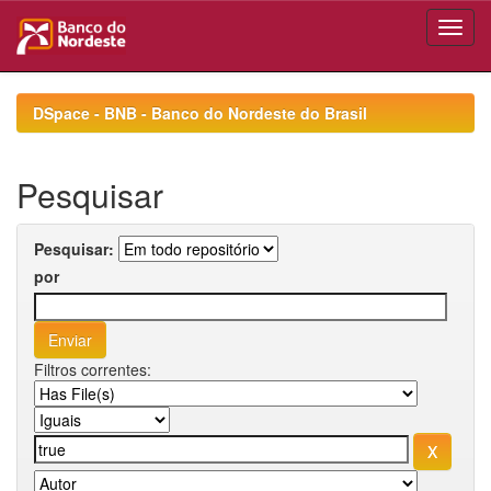
Skip
navigation
DSpace - BNB - Banco do Nordeste do Brasil
Pesquisar
Pesquisar:
por
Filtros correntes: