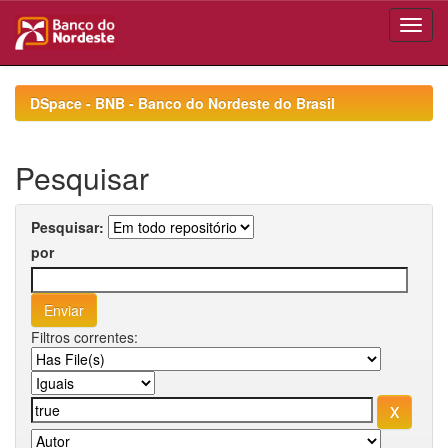
Skip
navigation
DSpace - BNB - Banco do Nordeste do Brasil
Pesquisar
Pesquisar:
por
Filtros correntes: