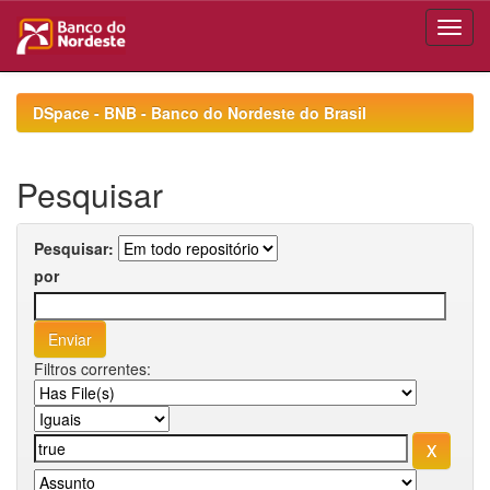
Skip
navigation
DSpace - BNB - Banco do Nordeste do Brasil
Pesquisar
Pesquisar:
por
Filtros correntes: