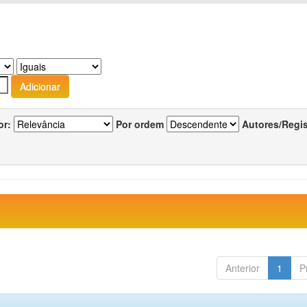
or:
Por ordem
Autores/Regi
Anterior
1
P