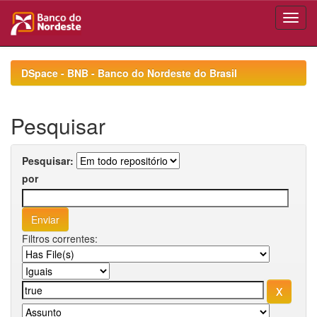
Skip
navigation
DSpace - BNB - Banco do Nordeste do Brasil
Pesquisar
Pesquisar:
por
Filtros correntes: