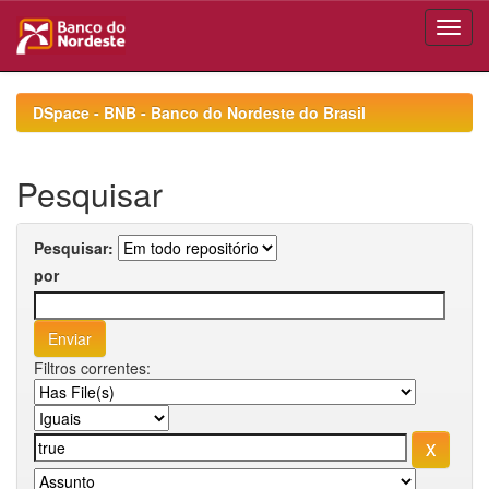
Skip
navigation
DSpace - BNB - Banco do Nordeste do Brasil
Pesquisar
Pesquisar:
por
Filtros correntes: