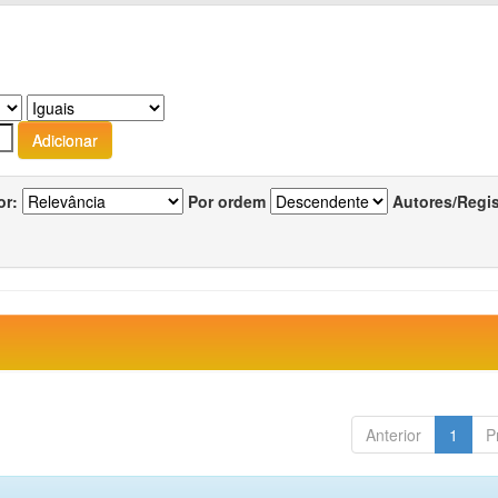
or:
Por ordem
Autores/Regi
Anterior
1
P