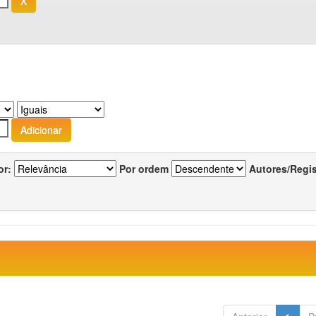
or:
Por ordem
Autores/Regi