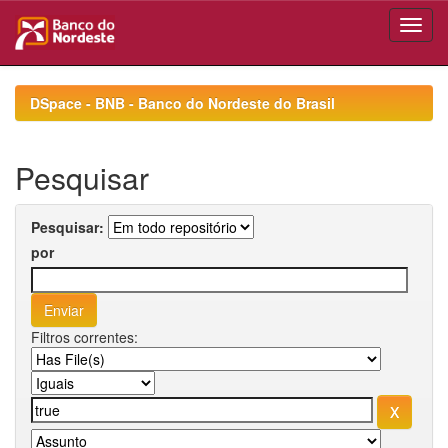
Skip
navigation
DSpace - BNB - Banco do Nordeste do Brasil
Pesquisar
Pesquisar:
por
Filtros correntes: