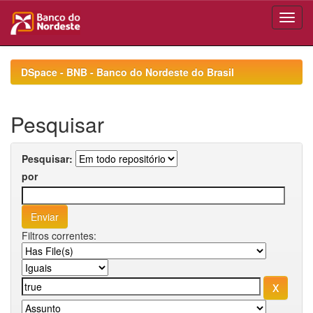
Skip
navigation
DSpace - BNB - Banco do Nordeste do Brasil
Pesquisar
Pesquisar:
por
Filtros correntes: