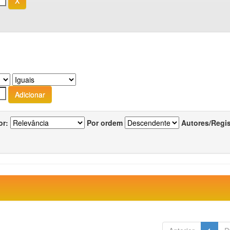
or:
Por ordem
Autores/Regi