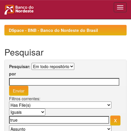
Skip
navigation
DSpace - BNB - Banco do Nordeste do Brasil
Pesquisar
Pesquisar:
por
Filtros correntes: