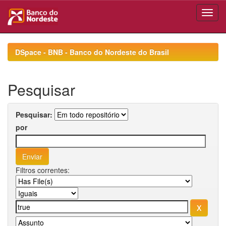
Skip
navigation
DSpace - BNB - Banco do Nordeste do Brasil
Pesquisar
Pesquisar:
por
Filtros correntes: