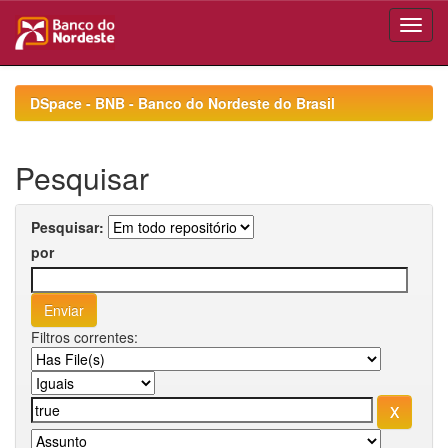
Skip
navigation
DSpace - BNB - Banco do Nordeste do Brasil
Pesquisar
Pesquisar:
por
Filtros correntes: