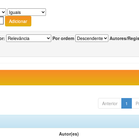
or:
Por ordem
Autores/Regi
Anterior
1
P
Autor(es)