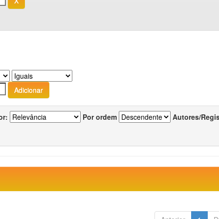
or:
Por ordem
Autores/Regi