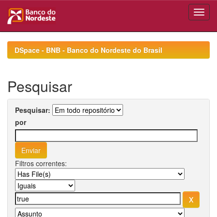
Skip
navigation
DSpace - BNB - Banco do Nordeste do Brasil
Pesquisar
Pesquisar:
por
Filtros correntes: