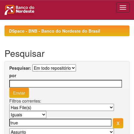
Skip
navigation
DSpace - BNB - Banco do Nordeste do Brasil
Pesquisar
Pesquisar:
por
Filtros correntes: