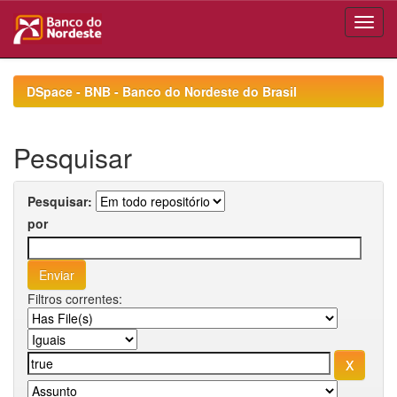
Skip
navigation
DSpace - BNB - Banco do Nordeste do Brasil
Pesquisar
Pesquisar:
por
Filtros correntes: