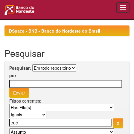
Skip
navigation
DSpace - BNB - Banco do Nordeste do Brasil
Pesquisar
Pesquisar:
por
Filtros correntes: