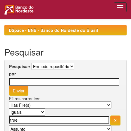
Skip
navigation
DSpace - BNB - Banco do Nordeste do Brasil
Pesquisar
Pesquisar:
por
Filtros correntes: