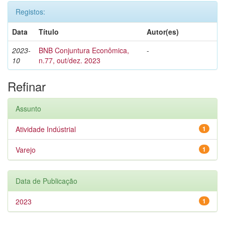
Registos:
Data
Título
Autor(es)
2023-
BNB Conjuntura Econômica,
-
10
n.77, out/dez. 2023
Refinar
Assunto
Atividade Indústrial
1
Varejo
1
Data de Publicação
2023
1