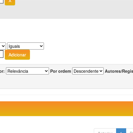
or:
Por ordem
Autores/Regi