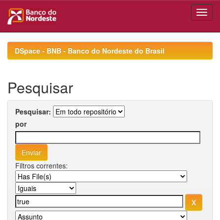
Skip
navigation
DSpace - BNB - Banco do Nordeste do Brasil
Pesquisar
Pesquisar:
por
Filtros correntes: