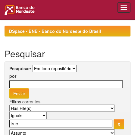
Skip
navigation
DSpace - BNB - Banco do Nordeste do Brasil
Pesquisar
Pesquisar:
por
Filtros correntes: