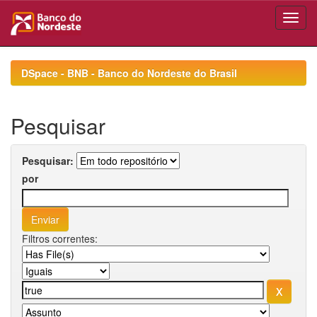
Skip
navigation
DSpace - BNB - Banco do Nordeste do Brasil
Pesquisar
Pesquisar:
por
Filtros correntes: