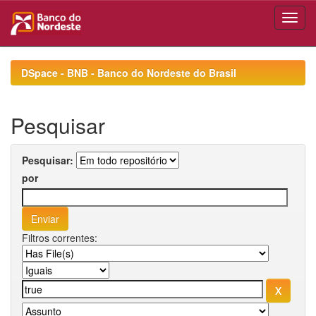
Skip
navigation
DSpace - BNB - Banco do Nordeste do Brasil
Pesquisar
Pesquisar:
por
Filtros correntes: