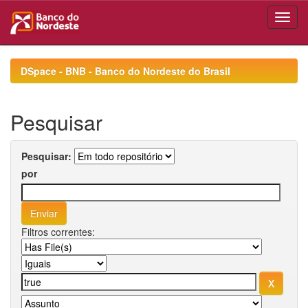
Skip
navigation
DSpace - BNB - Banco do Nordeste do Brasil
Pesquisar
Pesquisar:
por
Filtros correntes: