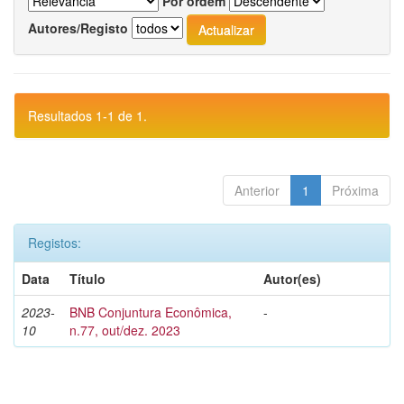
Por ordem
Autores/Registo
Resultados 1-1 de 1.
Anterior
1
Próxima
Registos:
Data
Título
Autor(es)
2023-
BNB Conjuntura Econômica,
-
10
n.77, out/dez. 2023