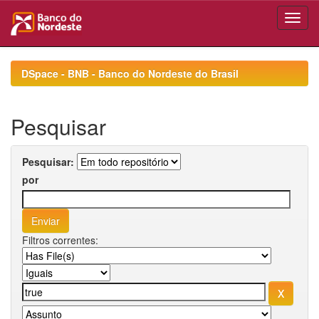
Skip
navigation
DSpace - BNB - Banco do Nordeste do Brasil
Pesquisar
Pesquisar:
por
Filtros correntes: