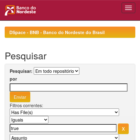
Skip
navigation
DSpace - BNB - Banco do Nordeste do Brasil
Pesquisar
Pesquisar:
por
Filtros correntes: