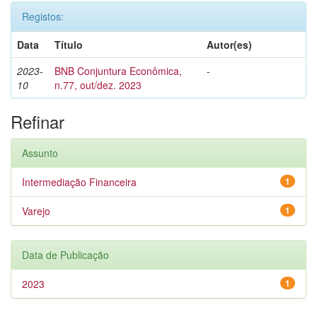
Registos:
Data
Título
Autor(es)
2023-
BNB Conjuntura Econômica,
-
10
n.77, out/dez. 2023
Refinar
Assunto
Intermediação Financeira
1
Varejo
1
Data de Publicação
2023
1