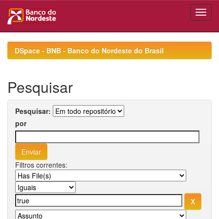
Skip
navigation
DSpace - BNB - Banco do Nordeste do Brasil
Pesquisar
Pesquisar:
por
Filtros correntes: