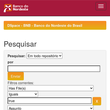
Skip
navigation
DSpace - BNB - Banco do Nordeste do Brasil
Pesquisar
Pesquisar:
por
Filtros correntes: