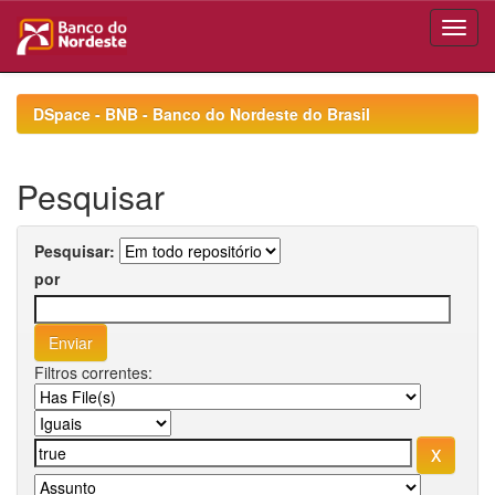
Skip
navigation
DSpace - BNB - Banco do Nordeste do Brasil
Pesquisar
Pesquisar:
por
Filtros correntes: