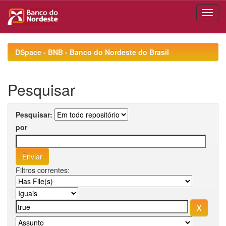
Skip
navigation
DSpace - BNB - Banco do Nordeste do Brasil
Pesquisar
Pesquisar:
por
Filtros correntes: