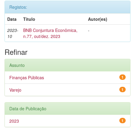
Registos:
Data
Título
Autor(es)
2023-
BNB Conjuntura Econômica,
-
10
n.77, out/dez. 2023
Refinar
Assunto
Finanças Públicas
1
Varejo
1
Data de Publicação
2023
1