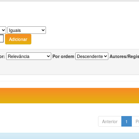
or:
Por ordem
Autores/Regi
Anterior
1
P