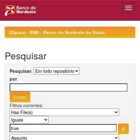
Skip
navigation
DSpace - BNB - Banco do Nordeste do Brasil
Pesquisar
Pesquisar:
por
Filtros correntes: