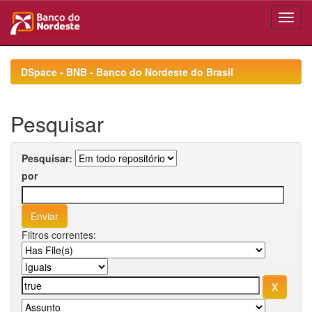
Skip
navigation
DSpace - BNB - Banco do Nordeste do Brasil
Pesquisar
Pesquisar:
por
Filtros correntes: