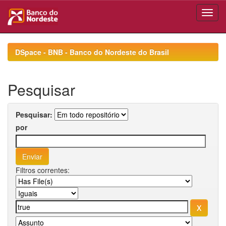
Skip
navigation
DSpace - BNB - Banco do Nordeste do Brasil
Pesquisar
Pesquisar:
por
Filtros correntes: