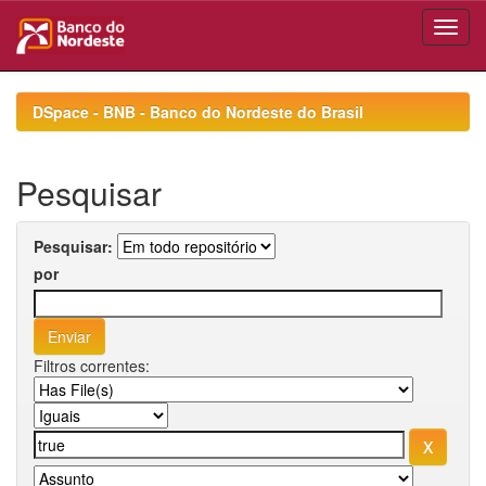
Skip
navigation
DSpace - BNB - Banco do Nordeste do Brasil
Pesquisar
Pesquisar:
por
Filtros correntes: