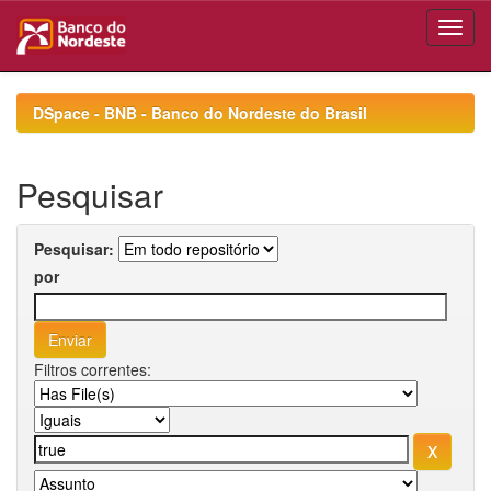
Skip
navigation
DSpace - BNB - Banco do Nordeste do Brasil
Pesquisar
Pesquisar:
por
Filtros correntes: