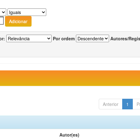
or:
Por ordem
Autores/Regi
Anterior
1
P
Autor(es)