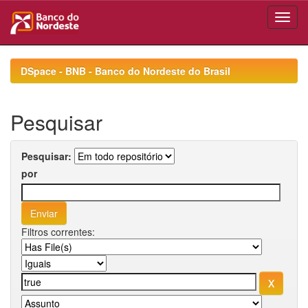
Skip
navigation
DSpace - BNB - Banco do Nordeste do Brasil
Pesquisar
Pesquisar:
por
Filtros correntes: