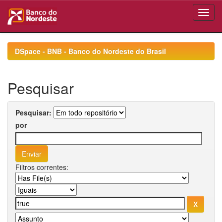
Skip
navigation
DSpace - BNB - Banco do Nordeste do Brasil
Pesquisar
Pesquisar:
por
Filtros correntes: