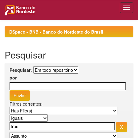
Skip
navigation
DSpace - BNB - Banco do Nordeste do Brasil
Pesquisar
Pesquisar:
por
Filtros correntes: