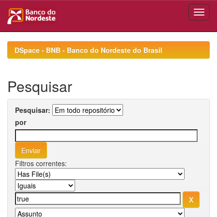
Skip
navigation
DSpace - BNB - Banco do Nordeste do Brasil
Pesquisar
Pesquisar:
por
Filtros correntes: