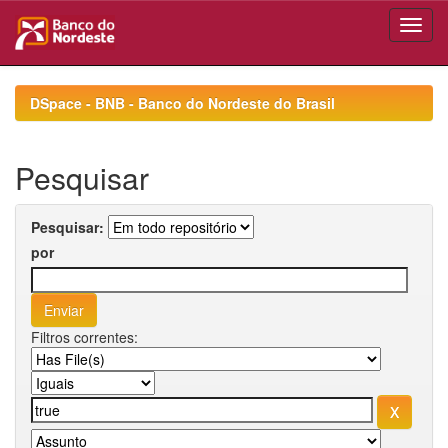
Skip
navigation
DSpace - BNB - Banco do Nordeste do Brasil
Pesquisar
Pesquisar:
por
Filtros correntes: