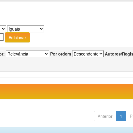
or:
Por ordem
Autores/Regi
Anterior
1
P