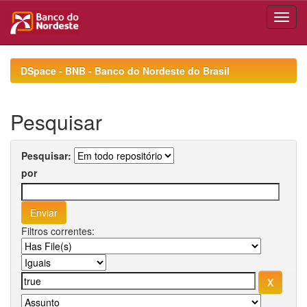
Skip
navigation
DSpace - BNB - Banco do Nordeste do Brasil
Pesquisar
Pesquisar:
por
Filtros correntes: