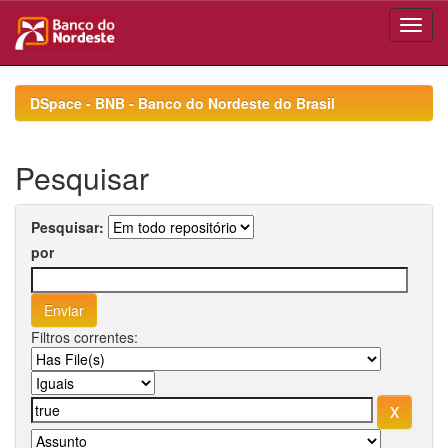
Skip
navigation
DSpace - BNB - Banco do Nordeste do Brasil
Pesquisar
Pesquisar:
por
Filtros correntes: